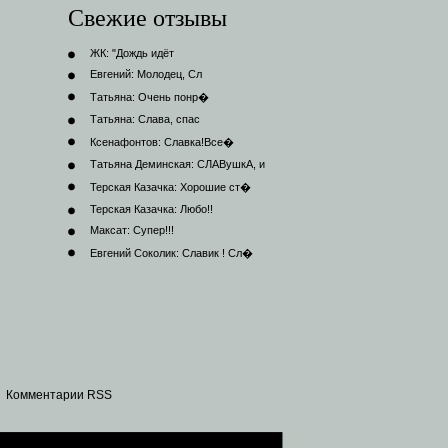
Свежие отзывы
ЖК:
"Дождь идёт
Евгений:
Молодец, Сл
Татьяна:
Очень понр�
Татьяна:
Слава, спас
Ксенафонтов:
Славка!Все�
Татьяна Деминская:
СЛАВушкА, и
Терская Казачка:
Хорошие ст�
Терская Казачка:
Любо!!
Максат:
Супер!!!
Евгений Соколик:
Славик ! Сл�
|
Комментарии RSS