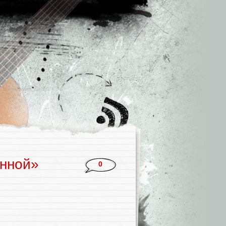
енной»
0