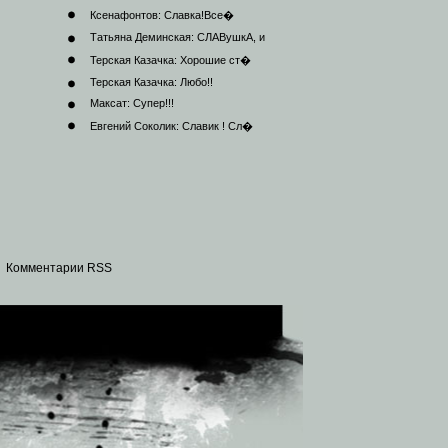
Ксенафонтов:
Славка!Все�
Татьяна Деминская:
СЛАВушкА, и
Терская Казачка:
Хорошие ст�
Терская Казачка:
Любо!!
Максат:
Супер!!!
Евгений Соколик:
Славик ! Сл�
|
Комментарии RSS