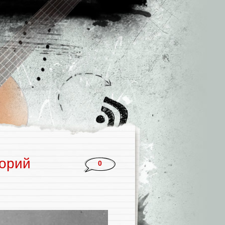
горий
0