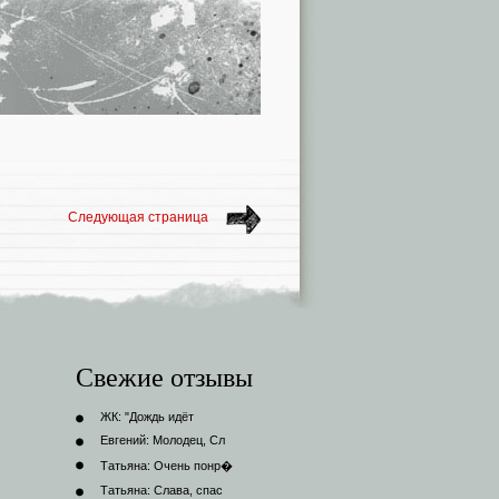
Следующая страница
Свежие отзывы
ЖК:
"Дождь идёт
Евгений:
Молодец, Сл
Татьяна:
Очень понр�
Татьяна:
Слава, спас