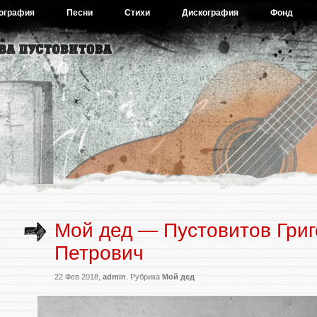
ография
Песни
Стихи
Дискография
Фонд
Мой дед — Пустовитов Гри
Петрович
22 Фев 2018,
admin
. Рубрика
Мой дед